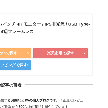
27インチ 4K モニター / IPS非光沢 / USB Type-
 アクティブマトリクス TFT LCD
/ 4辺フレームレス
0)
zonで探す
楽天市場で探す
ショッピングで探す
ード）、8ms（標準モード）
最大200W
の記事の著者
B Type-C、DP
発信する
月間45万PVの個人ブログ
です。「正直なレビュ
 x 3（背面2、側面1）、USB TYPE-C x 1（側面1）
ブログ開設から300以上の商品を紹介しています！