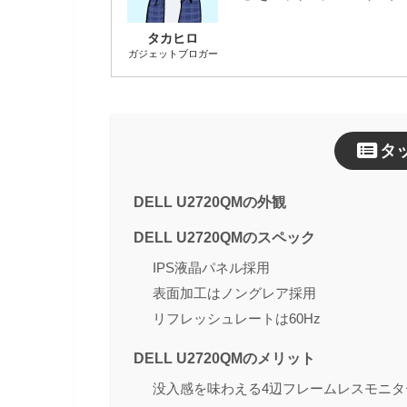
サウンド出力
3.5mmイヤ
タカヒロ
ガジェットブロガー
スピーカー
なし
高さ（最大）：5
本体サイズ（スタンドあ
高さ（最小）：3
り）
幅：611.3mm
タ
奥行き：185.0
本体重量
6.6kg（ス
DELL U2720QMの外観
20V/4.5A（9
DELL U2720QMのスペック
USB TYPE-C PD 供給電力
W）
IPS液晶パネル採用
表面加工はノングレア採用
リフレッシュレートは60Hz
DELL U2720QMのメリット
没入感を味わえる4辺フレームレスモニタ