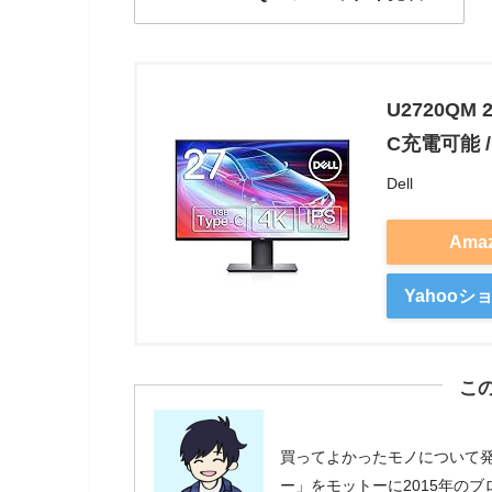
ディスプレイサイズ
27インチ(16:9)
U2720QM 
液晶パネル
IPS液晶パネル
C充電可能 
解像度
4K(3840 x 216
Dell
リフレッシュレート
60Hz
Ama
輝度
350 cd/m²
コントラスト比
1300:1
Yahoo
応答速度
5ms（高速モ
消費電力
33W（通常）、
こ
映像入力
標準HDMI、US
買ってよかったモノについて
USBポート
USB TYPE-A
ー」をモットーに2015年の