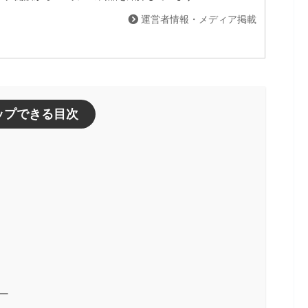
ホンジャック
運営者情報・メディア掲載
24.2mm
95.2mm
ップできる目次
mm
タンドとケーブル含む）
0W）、15V/3A（45W）、9V/3A（18W）、5V/3A（15
ー