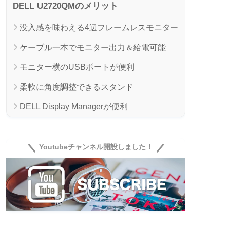
DELL U2720QMのメリット
没入感を味わえる4辺フレームレスモニター
ケーブル一本でモニター出力＆給電可能
モニター横のUSBポートが便利
柔軟に角度調整できるスタンド
DELL Display Managerが便利
ミニマムな背面デザイン
DELL U2720QMのデメリット
Youtubeチャンネル開設しました！
スピーカー非搭載
ボタンの操作周りはちょっと難あり
DELL U2720QMの口コミ・評価