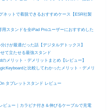
レビュー！マグネットで着脱できるおすすめケース【ESR社製
2 + 専用スタンドを全iPad Proユーザーにおすすめした
niの使い分けが最適だった話【デジタルデトックス】
niを浮かせて立たせる最強スタンド
eyBoardのメリット・デメリットまとめ【レビュー】
MagicKeyboardと比較してわかったメリット・デメリ
p-On タブレットスタンド レビュー
arlGo 2in1レビュー｜カラビナ付き＆伸びるケーブルで充電