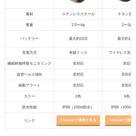
素材
ステンレススチール
チタン合金
重量
2.5〜4g
2〜3g
バッテリー
最大約10日
最大約12
充電方式
有線ドック
ワイヤレス充電
睡眠時無呼吸モニタリング
非対応
対応
血管ヘルス傾向
非対応
非対応
振動アラート
非対応
非対応
カラー
2色
4色
防水性能
IP68（100m防水）
IP68（100m
Amazonで価格を見る
Amazonで価格
リンク