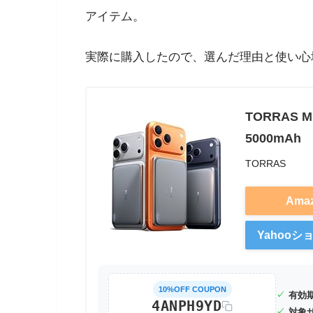
アイテム。
実際に購入したので、選んだ理由と使い心
TORRAS 
5000mAh
TORRAS
Ama
Yahoo
10%OFF COUPON
✓
有効期
4ANPH9YD
✓
対象サ