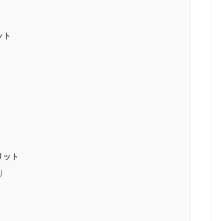
リット
メリット
り