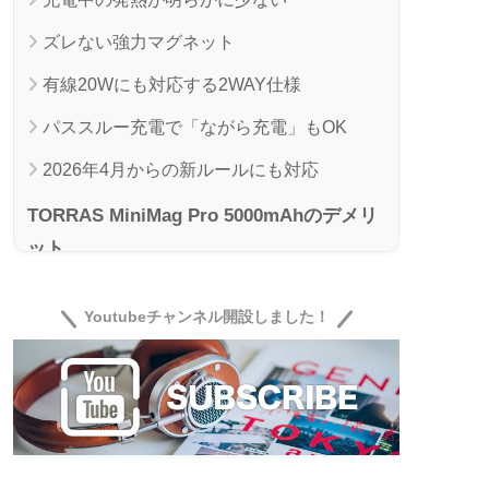
ズレない強力マグネット
有線20Wにも対応する2WAY仕様
パススルー充電で「ながら充電」もOK
2026年4月からの新ルールにも対応
TORRAS MiniMag Pro 5000mAhのデメリ
ット
容量5000mAhは日常用と割り切る必要あり
Youtubeチャンネル開設しました！
ワイヤレス出力は最大7.5W
価格は一万円前後とやや高め
MiniMag Pro 10000mAhもおすすめ
TORRAS MiniMag Pro 5000mAh レビュー