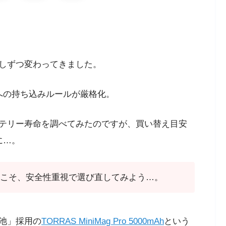
しずつ変わってきました。
への持ち込みルールが厳格化。
テリー寿命を調べてみたのですが、買い替え目安
に…。
こそ、安全性重視で選び直してみよう…。
池」採用の
TORRAS MiniMag Pro 5000mAh
という