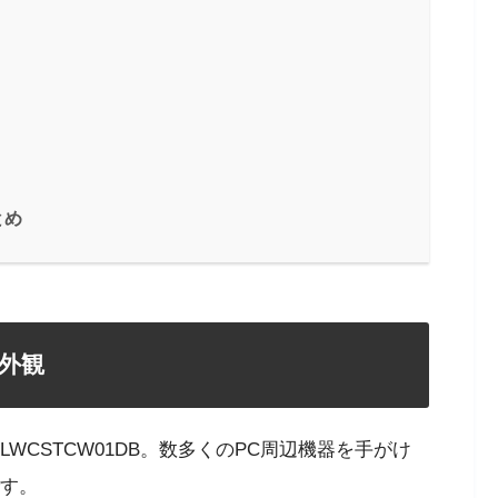
とめ
の外観
WCSTCW01DB。数多くのPC周辺機器を手がけ
です。