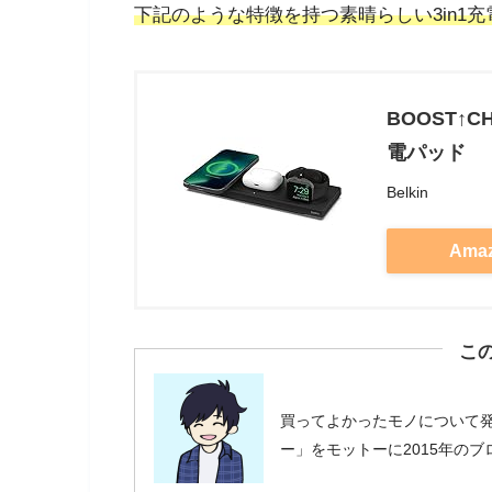
下記のような特徴を持つ素晴らしい3in1充
BOOST↑CH
電パッド
Belkin
Ama
こ
買ってよかったモノについて
ー」をモットーに2015年の